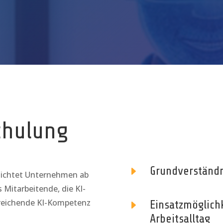
Schulung
E
Grundverständ
pflichtet Unternehmen ab
s Mitarbeitende, die KI-
sreichende KI-Kompetenz
E
Einsatzmöglich
Arbeitsalltag