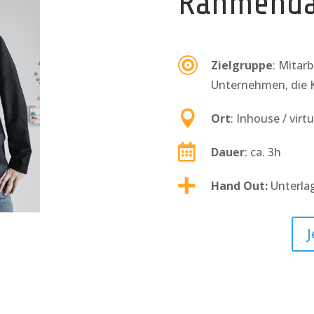
Rahmenda

Zielgruppe
: Mitar
Unternehmen, die K

Ort
: Inhouse / virtu

Dauer
: ca. 3h

Hand Out:
Unterla
J