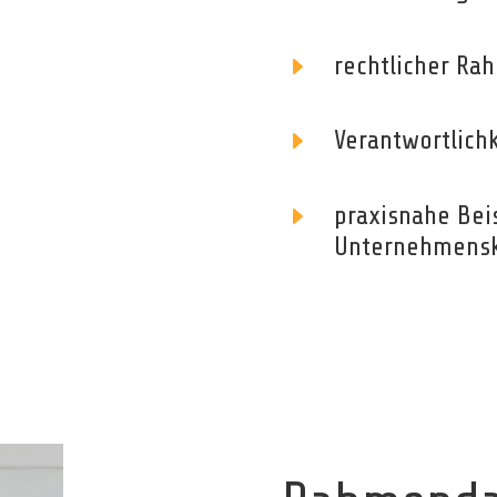
E
rechtlicher Ra
E
Verantwortlich
E
praxisnahe Bei
Unternehmensk